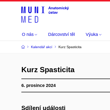
O nás
Dárcovství těl
Výuka
Kalendář akcí
Kurz Spasticita
Kurz Spasticita
6. prosince 2024
Sdílení události