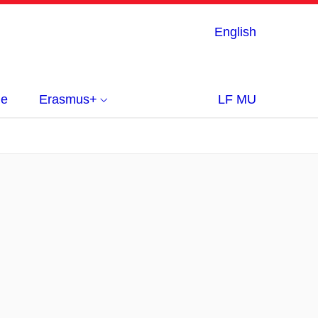
English
ie
Erasmus+
LF MU