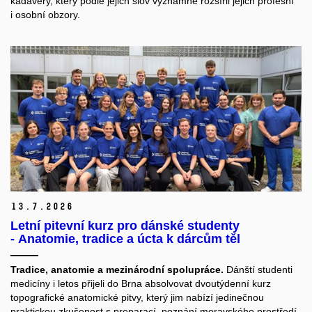
kadávery, který podle jejich slov významně rozšířil jejich profesní
i osobní obzory.
13.
7.
2026
Letní pitevní kurz pro dánské studenty
- Anatomie, tradice a úcta k dárcům těl
Tradice, anatomie a mezinárodní spolupráce.
Dánští studenti
medicíny i letos přijeli do Brna absolvovat dvoutýdenní kurz
topografické anatomické pitvy, který jim nabízí jedinečnou
praktickou zkušenost s preparací, poznání moravského prostředí