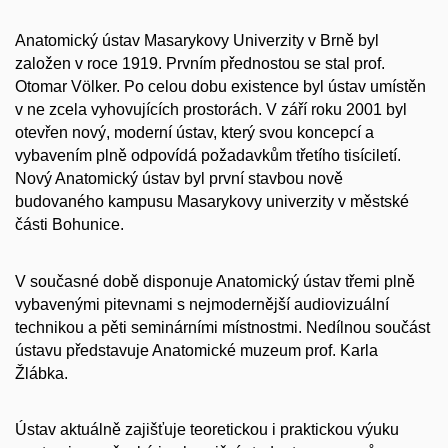
Anatomický ústav Masarykovy Univerzity v Brně byl
založen v roce 1919. Prvním přednostou se stal prof.
Otomar Völker. Po celou dobu existence byl ústav umístěn
v ne zcela vyhovujících prostorách. V září roku 2001 byl
otevřen nový, moderní ústav, který svou koncepcí a
vybavením plně odpovídá požadavkům třetího tisíciletí.
Nový Anatomický ústav byl první stavbou nově
budovaného kampusu Masarykovy univerzity v městské
části Bohunice.
V současné době disponuje Anatomický ústav třemi plně
vybavenými pitevnami s nejmodernější audiovizuální
technikou a pěti seminárními místnostmi. Nedílnou součást
ústavu představuje Anatomické muzeum prof. Karla
Žlábka.
Ústav aktuálně zajišťuje teoretickou i praktickou výuku