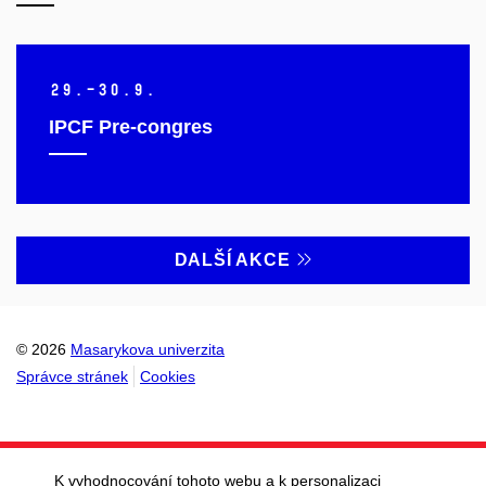
29.–30.
9.
IPCF Pre-congres
DALŠÍ AKCE
© 2026
Masarykova univerzita
Správce stránek
Cookies
K vyhodnocování tohoto webu a k personalizaci