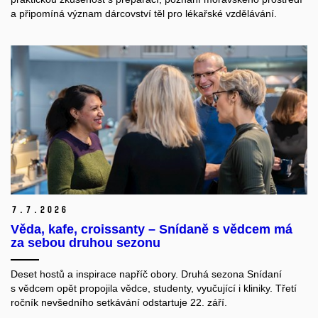
a připomíná význam dárcovství těl pro lékařské vzdělávání.
7.
7.
2026
Věda, kafe, croissanty – Snídaně s vědcem má
za sebou druhou sezonu
Deset hostů a inspirace napříč obory. Druhá sezona Snídaní
s vědcem opět propojila vědce, studenty, vyučující i kliniky. Třetí
ročník nevšedního setkávání odstartuje 22. září.