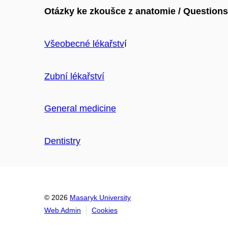
Otázky ke zkoušce z anatomie / Question
Všeobecné lékařstv
í
Zubní lékařství
General medicine
Dentistry
© 2026
Masaryk University
Web Admin
Cookies