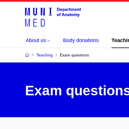
About us
Body donations
Teachi
Teaching
Exam questions
Exam question