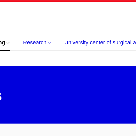
ng
Research
University center of surgical
s