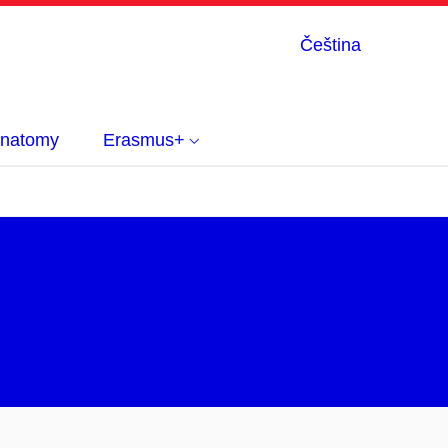
Čeština
 anatomy
Erasmus+