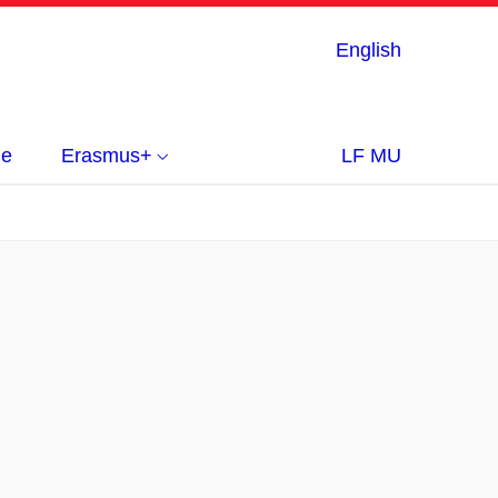
English
ie
Erasmus+
LF MU