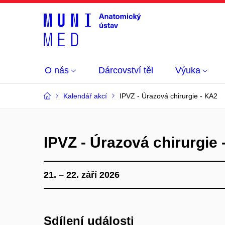
O nás
Dárcovství těl
Výuka
Kalendář akcí
IPVZ - Úrazová chirurgie - KA2
IPVZ - Úrazová chirurgie 
21. – 22. září 2026
Sdílení události